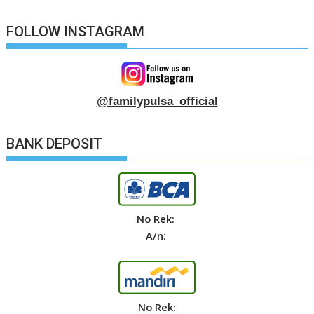
FOLLOW INSTAGRAM
@familypulsa_official
BANK DEPOSIT
No Rek:
A/n:
No Rek: