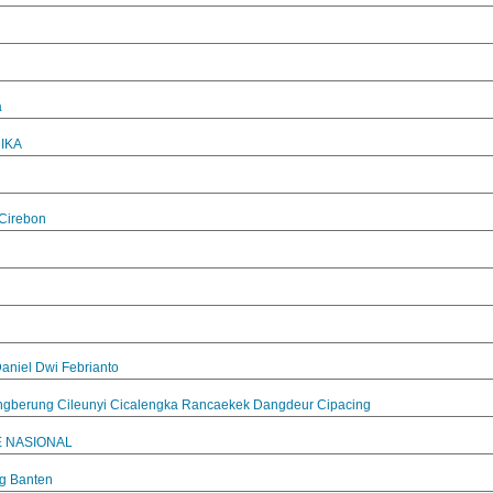
a
IKA
 Cirebon
aniel Dwi Febrianto
gberung Cileunyi Cicalengka Rancaekek Dangdeur Cipacing
E NASIONAL
g Banten