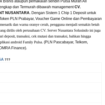
k Bisnis ataupun pemakaian sendiri Pulsa Murah All
rlengkap dan Termurah dibawah management
CV.
NT NUSANTARA
. Dengan Sistem 1 Chip 1 Deposit untuk
k, Token PLN Prabayar, Voucher Game Online dan Pembayaran
 menarik dan warna oranye cerah, pengguna menjadi semakin betah
yang dirilis oleh perusahaan CV. Server Nusantara Solusindo ini juga
i deposit, transaksi, cek mutasi dan transaksi, bahkan hingga
plikasi android Family Pulsa.
(PLN Pascabayar, Telkom,
ADMRA Finance).
SA
???