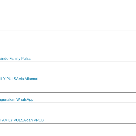
sindo Family Pulsa
MILY PULSA via Alfamart
nggunakan WhatsApp
id FAMILY PULSA dan PPOB