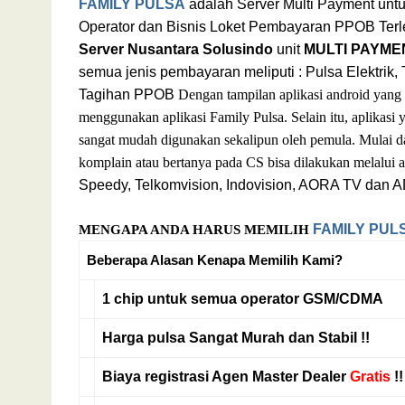
FAMILY PULSA
adalah Server Multi Payment untu
Operator dan Bisnis Loket Pembayaran PPOB Te
Server Nusantara Solusindo
unit
MULTI PAYME
semua jenis pembayaran meliputi : Pulsa Elektri
Tagihan PPOB
Dengan tampilan aplikasi android yang
menggunakan aplikasi Family Pulsa. Selain itu, aplikasi 
sangat mudah digunakan sekalipun oleh pemula. Mulai dar
komplain atau bertanya pada CS bisa dilakukan melalui a
Speedy, Telkomvision, Indovision, AORA TV dan 
FAMILY
PUL
MENGAPA ANDA HARUS MEMILIH
Beberapa Alasan Kenapa Memilih Kami?
1 chip untuk
semua operator
GSM/CDMA
Harga pulsa
Sangat Murah
dan
Stabil
!!
Biaya registrasi
Agen Master Dealer
Gratis
!!