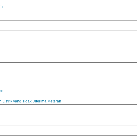
ah
o
ee
 Listrik yang Tidak Diterima Meteran