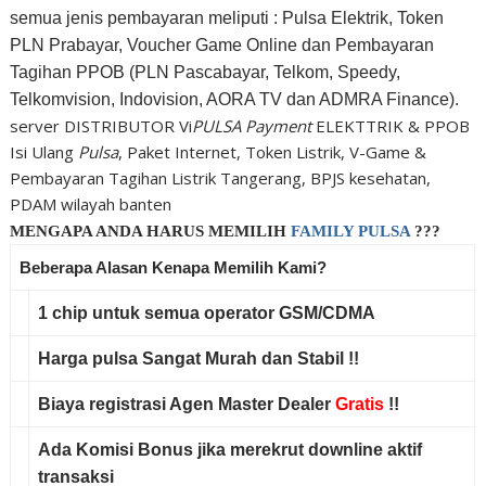
semua jenis pembayaran meliputi : Pulsa Elektrik, Token
PLN Prabayar, Voucher Game Online dan Pembayaran
Tagihan PPOB (PLN Pascabayar, Telkom, Speedy,
Telkomvision, Indovision, AORA TV dan ADMRA Finance).
server DISTRIBUTOR Vi
PULSA Payment
ELEKTTRIK & PPOB
Isi Ulang
Pulsa
, Paket Internet, Token Listrik, V-Game &
Pembayaran Tagihan Listrik Tangerang, BPJS kesehatan,
PDAM wilayah banten
MENGAPA ANDA HARUS MEMILIH
FAMILY PULSA
???
Beberapa Alasan Kenapa Memilih Kami?
1 chip untuk
semua operator
GSM/CDMA
Harga pulsa
Sangat Murah
dan
Stabil
!!
Biaya registrasi
Agen Master Dealer
Gratis
!!
Ada
Komisi Bonus
jika merekrut downline aktif
transaksi