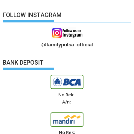
FOLLOW INSTAGRAM
@familypulsa_official
BANK DEPOSIT
No Rek:
A/n:
No Rek: