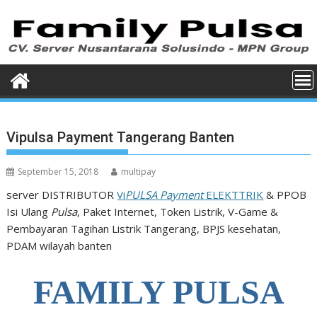
Skip
to
content
Vipulsa Payment Tangerang Banten
September 15, 2018
multipay
server DISTRIBUTOR
Vi
PULSA Payment
ELEKTTRIK
& PPOB
Isi Ulang
Pulsa
, Paket Internet, Token Listrik, V-Game &
Pembayaran Tagihan Listrik Tangerang, BPJS kesehatan,
PDAM wilayah banten
FAMILY PULSA